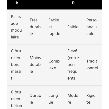
e
n
Paliss
Très
Facile
Perso
ade
durab
et
Faible
nnalis
modu
le
rapide
able
laire
Clôtu
Élevé
re en
Moins
(entre
Comp
Tradit
bois
durab
tien
lexe
ionnel
massi
le
fréqu
f
ent)
Clôtu
Durab
Long
Modé
Rigidi
re en
le
ue
ré
té
béton