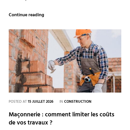
Largeur
Continue reading
maximum
pour
une
porte
battante
de
dressing
sans
déformation
CATEGORIES
POSTED AT
15 JUILLET 2026
IN
CONSTRUCTION
Maçonnerie : comment limiter les coûts
de vos travaux ?