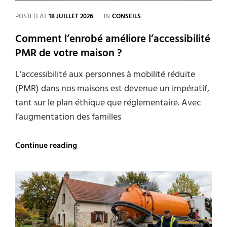
CATEGORIES
POSTED AT
18 JUILLET 2026
IN
CONSEILS
Comment l’enrobé améliore l’accessibilité
PMR de votre maison ?
L’accessibilité aux personnes à mobilité réduite
(PMR) dans nos maisons est devenue un impératif,
tant sur le plan éthique que réglementaire. Avec
l’augmentation des familles
Comment
Continue reading
l’enrobé
améliore
l’accessibilité
PMR
de
votre
maison