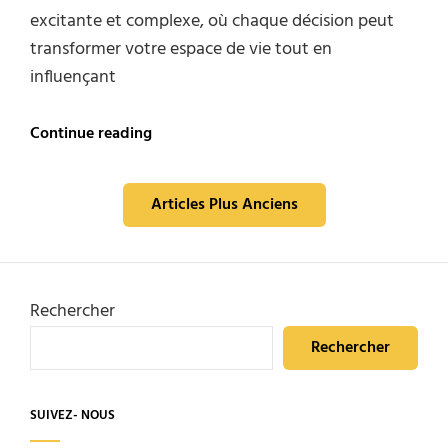
excitante et complexe, où chaque décision peut
transformer votre espace de vie tout en
influençant
Rénovation
Continue reading
de
maison
Navigation
:
Articles Plus Anciens
le
des
guide
pour
articles
un
budget
Rechercher
maîtrisé
Rechercher
SUIVEZ- NOUS