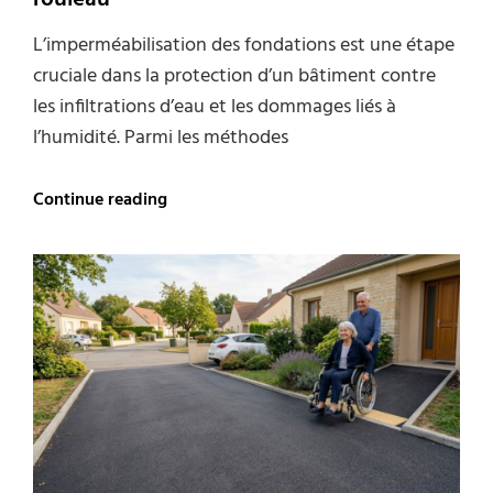
L’imperméabilisation des fondations est une étape
cruciale dans la protection d’un bâtiment contre
les infiltrations d’eau et les dommages liés à
l’humidité. Parmi les méthodes
Produit
Continue reading
noir
de
fondation
:
application
au
rouleau