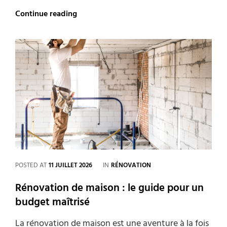
Démolition
Continue reading
:
comment
éviter
d’endommager
les
réseaux
(eau,
élec)
CATEGORIES
POSTED AT
11 JUILLET 2026
IN
RÉNOVATION
Rénovation de maison : le guide pour un
budget maîtrisé
La rénovation de maison est une aventure à la fois