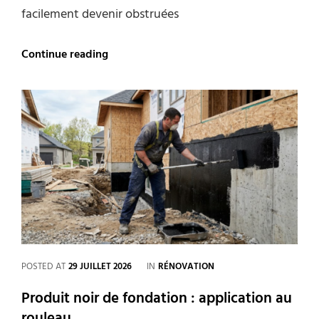
facilement devenir obstruées
Gouttières
Continue reading
:
comment
prévenir
les
obstructions
et
les
fuites
?
CATEGORIES
POSTED AT
29 JUILLET 2026
IN
RÉNOVATION
Produit noir de fondation : application au
rouleau