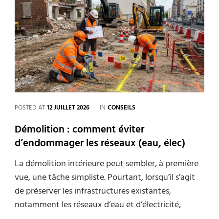
en
mairie
avant
de
démolir
?
CATEGORIES
POSTED AT
12 JUILLET 2026
IN
CONSEILS
Démolition : comment éviter
d’endommager les réseaux (eau, élec)
La démolition intérieure peut sembler, à première
vue, une tâche simpliste. Pourtant, lorsqu’il s’agit
de préserver les infrastructures existantes,
notamment les réseaux d’eau et d’électricité,