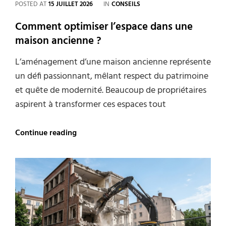
CATEGORIES
POSTED AT
15 JUILLET 2026
IN
CONSEILS
Comment optimiser l’espace dans une
maison ancienne ?
L’aménagement d’une maison ancienne représente
un défi passionnant, mêlant respect du patrimoine
et quête de modernité. Beaucoup de propriétaires
aspirent à transformer ces espaces tout
Comment
Continue reading
optimiser
l’espace
dans
une
maison
ancienne
?