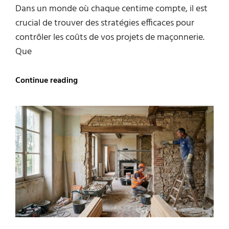
Dans un monde où chaque centime compte, il est
crucial de trouver des stratégies efficaces pour
contrôler les coûts de vos projets de maçonnerie.
Que
Maçonnerie
Continue reading
:
comment
limiter
les
coûts
de
vos
travaux
?