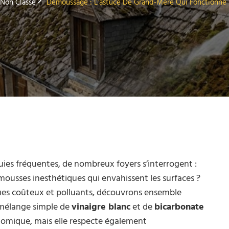
Non Classé
Démoussage : L’astuce De Grand-Mère Qui Fonctionne
pluies fréquentes, de nombreux foyers s’interrogent :
mousses inesthétiques qui envahissent les surfaces ?
ques coûteux et polluants, découvrons ensemble
e mélange simple de
vinaigre blanc
et de
bicarbonate
omique, mais elle respecte également