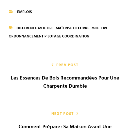
EMPLOIS
CATEGORIES
DIFFÉRENCE MOE OPC
MAÎTRISE D'ŒUVRE
MOE
OPC
TAGS
ORDONNANCEMENT PILOTAGE COORDINATION
Navigation
de
PREV POST
Les Essences De Bois Recommandées Pour Une
l’article
Charpente Durable
NEXT POST
Comment Préparer Sa Maison Avant Une