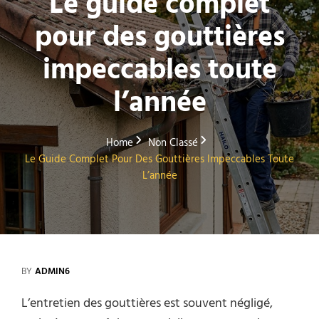
Le guide complet
pour des gouttières
impeccables toute
l’année
Home
Non Classé
Le Guide Complet Pour Des Gouttières Impeccables Toute
L’année
BY
ADMIN6
L’entretien des gouttières est souvent négligé,