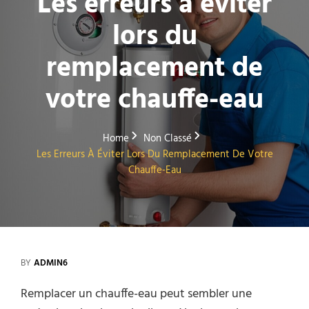
Les erreurs à éviter
lors du
remplacement de
votre chauffe-eau
Home
Non Classé
Les Erreurs À Éviter Lors Du Remplacement De Votre
Chauffe-Eau
BY
ADMIN6
Remplacer un chauffe-eau peut sembler une