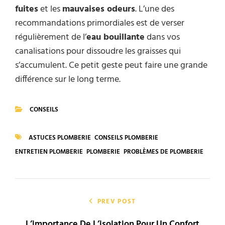
fuites
et les
mauvaises odeurs
. L’une des
recommandations primordiales est de verser
régulièrement de l’
eau bouillante
dans vos
canalisations pour dissoudre les graisses qui
s’accumulent. Ce petit geste peut faire une grande
différence sur le long terme.
CONSEILS
CATEGORIES
ASTUCES PLOMBERIE
CONSEILS PLOMBERIE
TAGS
ENTRETIEN PLOMBERIE
PLOMBERIE
PROBLÈMES DE PLOMBERIE
Navigation
de
PREV POST
L’importance De L’isolation Pour Un Confort