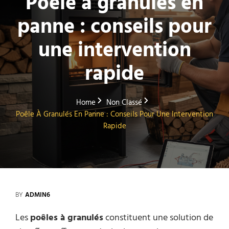
Poêle à granulés en
panne : conseils pour
une intervention
rapide
Home
Non Classé
Poêle À Granulés En Panne : Conseils Pour Une Intervention
Rapide
BY
ADMIN6
Les
poêles à granulés
constituent une solution de