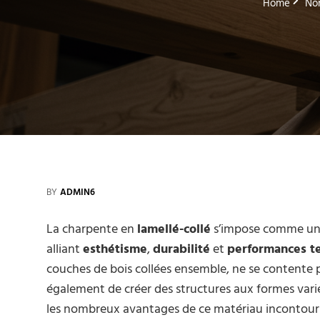
Home
Non
BY
ADMIN6
La charpente en
lamellé-collé
s’impose comme une 
alliant
esthétisme
,
durabilité
et
performances t
couches de bois collées ensemble, ne se contente pa
également de créer des structures aux formes var
les nombreux avantages de ce matériau incontour