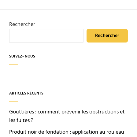
clés
des
travaux
de
Rechercher
construction
Rechercher
SUIVEZ- NOUS
ARTICLES RÉCENTS
Gouttières : comment prévenir les obstructions et
les fuites ?
Produit noir de fondation : application au rouleau