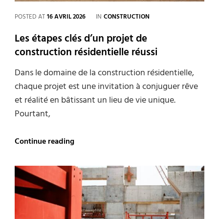
CATEGORIES
POSTED AT
16 AVRIL 2026
IN
CONSTRUCTION
Les étapes clés d’un projet de
construction résidentielle réussi
Dans le domaine de la construction résidentielle,
chaque projet est une invitation à conjuguer rêve
et réalité en bâtissant un lieu de vie unique.
Pourtant,
Les
Continue reading
étapes
clés
d’un
projet
de
construction
résidentielle