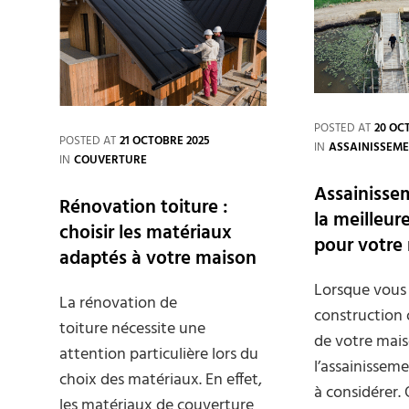
de
contrôle
essentiels
après
le
coulage
des
POSTED AT
20 OC
fondations
POSTED AT
21 OCTOBRE 2025
CATEGORIES
IN
ASSAINISSEM
CATEGORIES
IN
COUVERTURE
Assainissem
Rénovation toiture :
la meilleur
choisir les matériaux
pour votre
adaptés à votre maison
Lorsque vous 
La rénovation de
construction 
toiture nécessite une
de votre mais
attention particulière lors du
l’assainissem
choix des matériaux. En effet,
à considérer. 
les matériaux de couverture