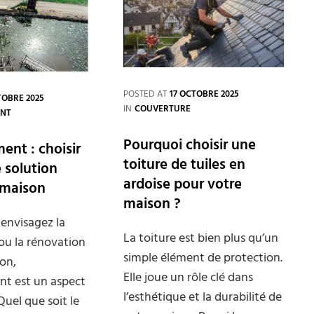
urgent
de
maison
POSTED AT
17 OCTOBRE 2025
TOBRE 2025
CATEGORIES
IN
COUVERTURE
ENT
Pourquoi choisir une
ent : choisir
toiture de tuiles en
e solution
ardoise pour votre
 maison
maison ?
envisagez la
La toiture est bien plus qu’un
ou la rénovation
simple élément de protection.
on,
Elle joue un rôle clé dans
ent est un aspect
l’esthétique et la durabilité de
Quel que soit le