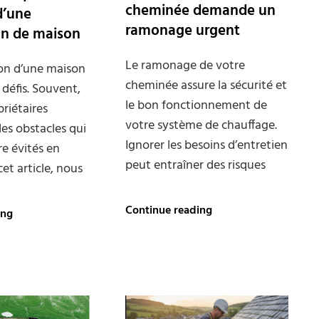
cheminée demande un
 d’une
ramonage urgent
on de maison
Le ramonage de votre
ion d’une maison
cheminée assure la sécurité et
 défis. Souvent,
le bon fonctionnement de
priétaires
votre système de chauffage.
es obstacles qui
Ignorer les besoins d’entretien
re évités en
peut entraîner des risques
et article, nous
5
Les
Continue reading
ing
signes
erreurs
que
fréquentes
votre
à
cheminée
éviter
demande
lors
un
d’une
ramonage
construction