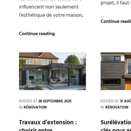
projet, il faut
influencent non seulement
l’esthétique de votre maison,
Continue read
Rénovation
Continue reading
toiture
:
choisir
les
matériaux
adaptés
à
votre
maison
POSTED AT
28 SEPTEMBRE 2025
POSTED AT
31 AO
CATEGORIES
CATEGORIES
IN
RÉNOVATION
IN
RÉNOVATION
Travaux d’extension :
Surélévatio
choisir entre
clés pour a