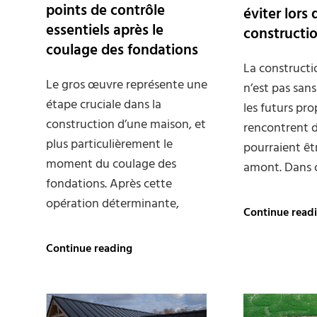
points de contrôle
éviter lors
essentiels après le
constructi
coulage des fondations
La construct
Le gros œuvre représente une
n’est pas sans
étape cruciale dans la
les futurs pro
construction d’une maison, et
rencontrent d
plus particulièrement le
pourraient êt
moment du coulage des
amont. Dans c
fondations. Après cette
opération déterminante,
Continue read
Gros
Continue reading
œuvre
maison
:
points