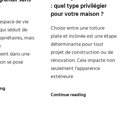
: quel type privilégier
r
pour votre maison ?
espace de vie
Choisir entre une toiture
qui séduit de
plate et inclinée est une étape
riétaires, mais
déterminante pour tout
e
projet de construction ou de
ent dans une
rénovation. Cela impacte non
son se pose
seulement l’apparence
extérieure
Surélévation
ing
:
Toiture
Continue reading
3
plate
étapes
ou
clés
inclinée
pour
:
agrandir
quel