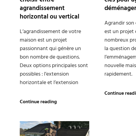
agrandissement
déménage
horizontal ou vertical
Agrandir son 
L’agrandissement de votre
est un projet 
maison est un projet
nombreux prop
passionnant qui génère un
la question d
bon nombre de questions.
l’emménagem
Deux options principales sont
nouvelle mai
possibles : l’extension
rapidement.
horizontale et l’extension
Continue read
Travaux
Continue reading
d’extension
:
choisir
entre
agrandissement