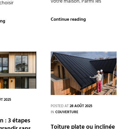
votre maison. Parmi les
 choisir
Pourquoi
Continue reading
Assainissement
ing
choisir
:
une
choisir
toiture
la
de
meilleure
tuiles
solution
en
pour
ardoise
votre
pour
maison
votre
maison
?
ÛT 2025
POSTED AT
28 AOÛT 2025
CATEGORIES
IN
COUVERTURE
n : 3 étapes
Toiture plate ou inclinée
grandir sans