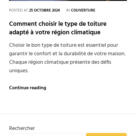
CATEGORIES
POSTED AT
25 OCTOBRE 2024
IN
COUVERTURE
Comment choisir le type de toiture
adapté à votre région climatique
Choisir le bon type de toiture est essentiel pour
garantir le confort et la durabilité de votre maison.
Chaque région climatique présente des défis
uniques.
Comment
Continue reading
choisir
le
type
de
toiture
adapté
Rechercher
à