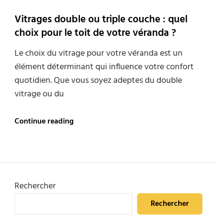
Vitrages double ou triple couche : quel
choix pour le toit de votre véranda ?
Le choix du vitrage pour votre véranda est un
élément déterminant qui influence votre confort
quotidien. Que vous soyez adeptes du double
vitrage ou du
Vitrages
Continue reading
double
ou
triple
couche
:
quel
Rechercher
choix
pour
Rechercher
le