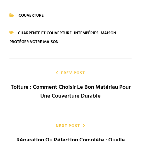
COUVERTURE
CATEGORIES
CHARPENTE ET COUVERTURE
INTEMPÉRIES
MAISON
TAGS
PROTÉGER VOTRE MAISON
Navigation
de
PREV POST
Toiture : Comment Choisir Le Bon Matériau Pour
l’article
Une Couverture Durable
NEXT POST
Réparation Ou Réfection Complète : Quelle