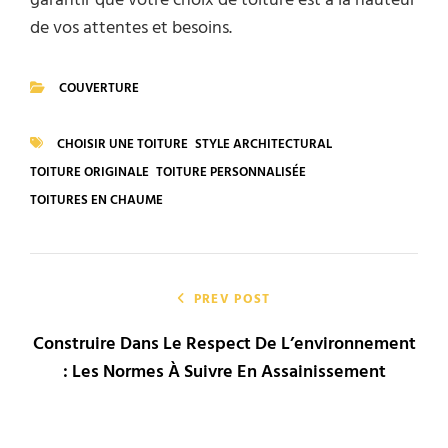
garantir que votre choix de toiture est à la hauteur
de vos attentes et besoins.
COUVERTURE
CATEGORIES
CHOISIR UNE TOITURE
STYLE ARCHITECTURAL
TAGS
TOITURE ORIGINALE
TOITURE PERSONNALISÉE
TOITURES EN CHAUME
Navigation
de
PREV POST
Construire Dans Le Respect De L’environnement
l’article
: Les Normes À Suivre En Assainissement