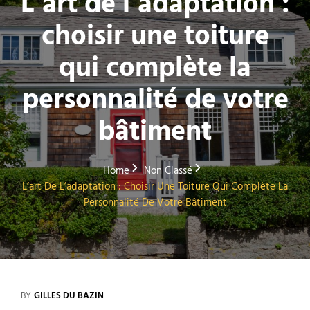
L’art de l’adaptation :
choisir une toiture
qui complète la
personnalité de votre
bâtiment
Home
Non Classé
L’art De L’adaptation : Choisir Une Toiture Qui Complète La
Personnalité De Votre Bâtiment
BY
GILLES DU BAZIN