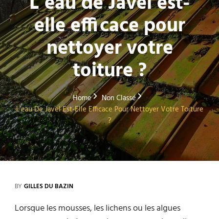
L’eau de Javel est-
elle efficace pour
nettoyer votre
toiture ?
Home
Non Classé
L’eau De Javel Est-Elle Efficace Pour Nettoyer Votre Toiture
?
BY
GILLES DU BAZIN
Lorsque les mousses, les lichens ou les algues