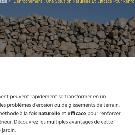
assé
L’enrochement : Une Solution Naturelle Et Efficace Pour Renfo
ement peuvent rapidement se transformer en un
r les problèmes d’érosion ou de glissements de terrain.
éthode à la fois
naturelle
et
efficace
pour renforcer
érieur. Découvrez les multiples avantages de cette
jardin.