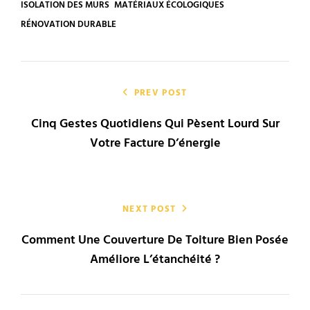
TAGS
ISOLATION DES MURS
MATÉRIAUX ÉCOLOGIQUES
RÉNOVATION DURABLE
Navigation
de
PREV POST
Cinq Gestes Quotidiens Qui Pèsent Lourd Sur
l’article
Votre Facture D’énergie
NEXT POST
Comment Une Couverture De Toiture Bien Posée
Améliore L’étanchéité ?