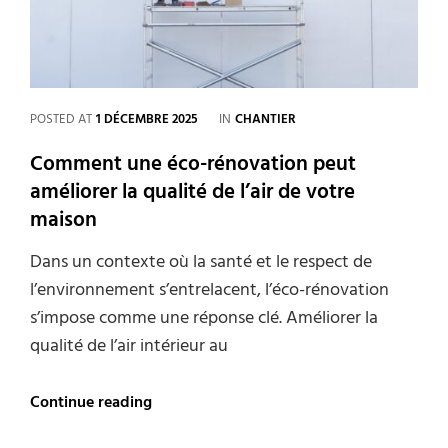
et
celui
de
la
planète
CATEGORIES
POSTED AT
1 DÉCEMBRE 2025
IN
CHANTIER
Comment une éco-rénovation peut
améliorer la qualité de l’air de votre
maison
Dans un contexte où la santé et le respect de
l’environnement s’entrelacent, l’éco-rénovation
s’impose comme une réponse clé. Améliorer la
qualité de l’air intérieur au
Comment
Continue reading
une
éco-