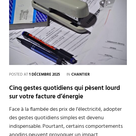
l’impact
direct
sur
votre
facture
d’énergie
CATEGORIES
POSTED AT
1 DÉCEMBRE 2025
IN
CHANTIER
Cinq gestes quotidiens qui pèsent lourd
sur votre facture d’énergie
Face à la flambée des prix de l’électricité, adopter
des gestes quotidiens simples est devenu
indispensable. Pourtant, certains comportements
anodins peuvent provoquer un impact