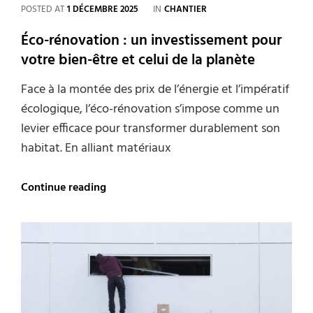
CATEGORIES
POSTED AT
1 DÉCEMBRE 2025
IN
CHANTIER
Éco-rénovation : un investissement pour
votre bien-être et celui de la planète
Face à la montée des prix de l’énergie et l’impératif
écologique, l’éco-rénovation s’impose comme un
levier efficace pour transformer durablement son
habitat. En alliant matériaux
Éco-
Continue reading
rénovation
:
un
investissement
pour
votre
bien-
être