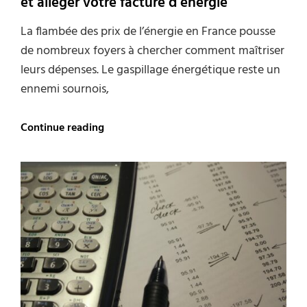
et alléger votre facture d’énergie
La flambée des prix de l’énergie en France pousse
de nombreux foyers à chercher comment maîtriser
leurs dépenses. Le gaspillage énergétique reste un
ennemi sournois,
Le
Continue reading
guide
ultime
pour
traquer
le
gaspillage
et
alléger
votre
facture
d’énergie