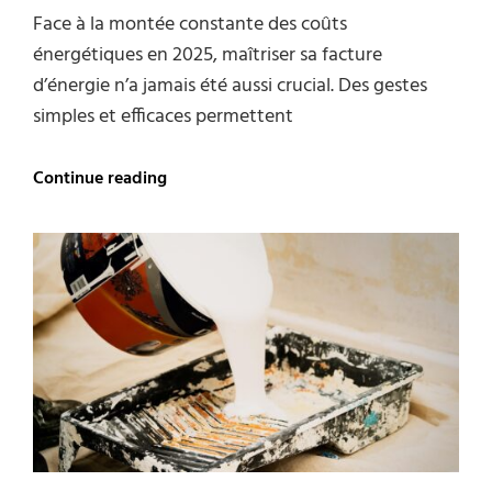
Face à la montée constante des coûts
énergétiques en 2025, maîtriser sa facture
d’énergie n’a jamais été aussi crucial. Des gestes
simples et efficaces permettent
Facture
Continue reading
d’énergie
:
les
astuces
simples
pour
la
réduire
drastiquement