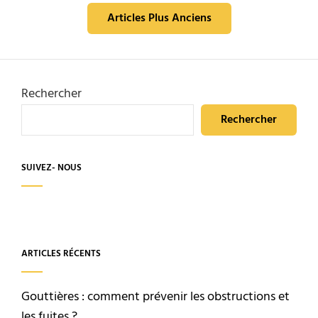
Navigation
rénovation
Articles Plus Anciens
peut
des
améliorer
la
articles
qualité
de
Rechercher
l’air
de
Rechercher
votre
maison
SUIVEZ- NOUS
ARTICLES RÉCENTS
Gouttières : comment prévenir les obstructions et
les fuites ?