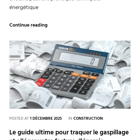
énergétique
Cinq
Continue reading
gestes
quotidiens
qui
pèsent
lourd
sur
votre
facture
d’énergie
CATEGORIES
POSTED AT
1 DÉCEMBRE 2025
IN
CONSTRUCTION
Le guide ultime pour traquer le gaspillage