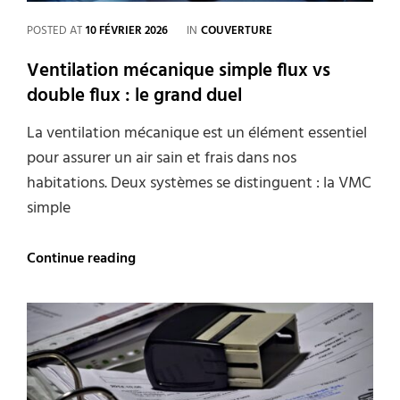
CATEGORIES
POSTED AT
10 FÉVRIER 2026
IN
COUVERTURE
Ventilation mécanique simple flux vs
double flux : le grand duel
La ventilation mécanique est un élément essentiel
pour assurer un air sain et frais dans nos
habitations. Deux systèmes se distinguent : la VMC
simple
Ventilation
Continue reading
mécanique
simple
flux
vs
double
flux
: