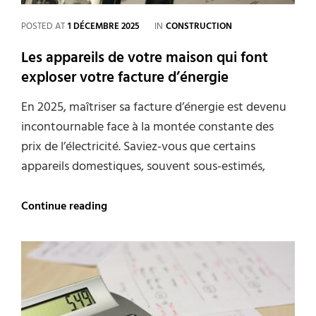
CATEGORIES
POSTED AT
1 DÉCEMBRE 2025
IN
CONSTRUCTION
Les appareils de votre maison qui font
exploser votre facture d’énergie
En 2025, maîtriser sa facture d’énergie est devenu
incontournable face à la montée constante des
prix de l’électricité. Saviez-vous que certains
appareils domestiques, souvent sous-estimés,
Les
Continue reading
appareils
de
votre
maison
qui
font
exploser