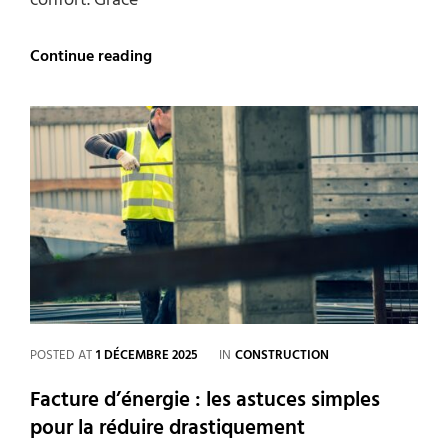
confort. Grâce
Comment
Continue reading
j’ai
divisé
par
deux
ma
facture
d’énergie
sans
sacrifier
mon
confort
CATEGORIES
POSTED AT
1 DÉCEMBRE 2025
IN
CONSTRUCTION
Facture d’énergie : les astuces simples
pour la réduire drastiquement