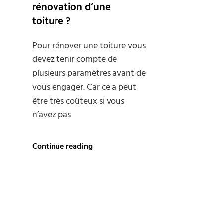
rénovation d’une
toiture ?
Pour rénover une toiture vous
devez tenir compte de
plusieurs paramètres avant de
vous engager. Car cela peut
être très coûteux si vous
n’avez pas
Combien
Continue reading
coûte
la
rénovation
d’une
toiture ?