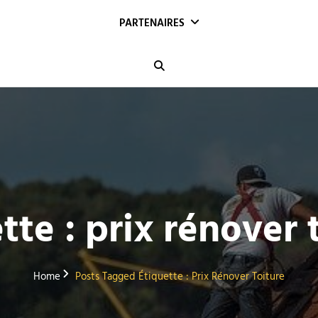
PARTENAIRES
Search
tte :
prix rénover 
Home
Posts Tagged
Étiquette :
Prix Rénover Toiture