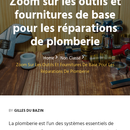
Zoom sur les outils et
fournitures de base
pour les réparations
de plomberie
Home
Non Classé
Zoom Sur Les Outils Et Fournitures De Base Pour Les
Réparations De Plomberie
BY
GILLES DU BAZIN
La plomberie est l’un des systèmes essentiels de