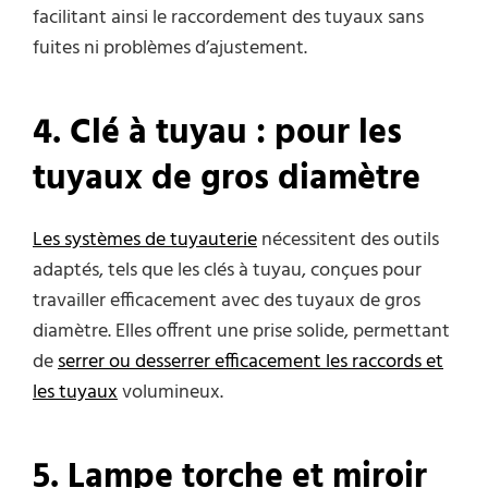
facilitant ainsi le raccordement des tuyaux sans
fuites ni problèmes d’ajustement.
4
. Clé à
t
uyau :
p
our les
t
uyaux de
g
ros
d
iamètre
Les systèmes de tuyauterie
nécessitent des outils
adaptés, tels que les clés à tuyau, conçues pour
travailler efficacement avec des tuyaux de gros
diamètre. Elles offrent une prise solide, permettant
de
serrer ou desserrer efficacement les raccords et
les tuyaux
volumineux.
5
. Lampe
t
orche et
m
iroir