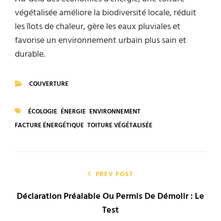
végétalisée améliore la biodiversité locale, réduit
les îlots de chaleur, gère les eaux pluviales et
favorise un environnement urbain plus sain et
durable.
COUVERTURE
CATEGORIES
ÉCOLOGIE
ÉNERGIE
ENVIRONNEMENT
TAGS
FACTURE ÉNERGÉTIQUE
TOITURE VÉGÉTALISÉE
Navigation
de
PREV POST
Déclaration Préalable Ou Permis De Démolir : Le
l’article
Test