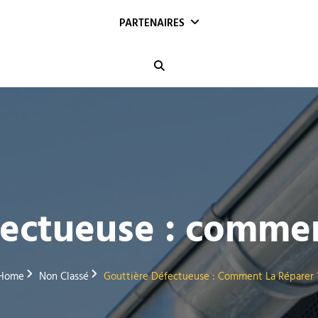
PARTENAIRES
Search
ectueuse : commen
Home
Non Classé
Gouttière Défectueuse : Comment La Réparer 