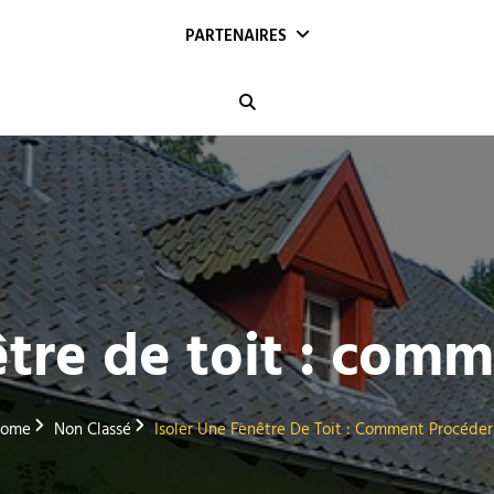
PARTENAIRES
Search
être de toit : com
ome
Non Classé
Isoler Une Fenêtre De Toit : Comment Procéder