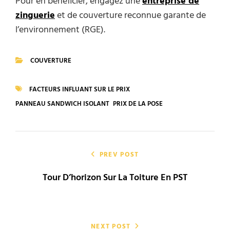
Pour en bénéficier, engagez une
entreprise de
zinguerie
et de couverture reconnue garante de
l’environnement (RGE).
COUVERTURE
CATEGORIES
FACTEURS INFLUANT SUR LE PRIX
TAGS
PANNEAU SANDWICH ISOLANT
PRIX DE LA POSE
Navigation
de
PREV POST
Tour D’horizon Sur La Toiture En PST
l’article
NEXT POST