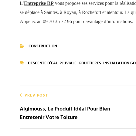
L’
Entreprise RP
vous propose ses services pour la réalisati
se déplace à Saintes, à Royan, à Rochefort et alentour. La quali
Appelez au 09 70 35 72 96 pour davantage d’informations.
CONSTRUCTION
CATEGORIES
DESCENTE D’EAU PLUVIALE
GOUTTIÈRES
INSTALLATION GO
TAGS
Navigation
PREV POST
de
Algimouss, Le Produit Idéal Pour Bien
Entretenir Votre Toiture
l’article