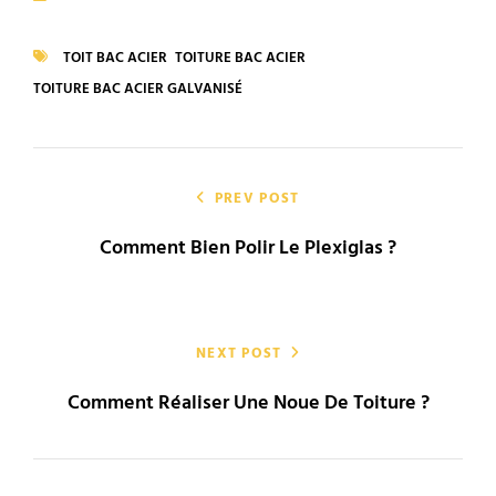
CATEGORIES
TOIT BAC ACIER
TOITURE BAC ACIER
TAGS
TOITURE BAC ACIER GALVANISÉ
Navigation
de
PREV POST
Comment Bien Polir Le Plexiglas ?
l’article
NEXT POST
Comment Réaliser Une Noue De Toiture ?