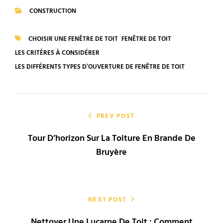
CONSTRUCTION
CATEGORIES
CHOISIR UNE FENÊTRE DE TOIT
FENÊTRE DE TOIT
TAGS
LES CRITÈRES À CONSIDÉRER
LES DIFFÉRENTS TYPES D’OUVERTURE DE FENÊTRE DE TOIT
Navigation
de
PREV POST
Tour D’horizon Sur La Toiture En Brande De
l’article
Bruyère
NEXT POST
Nettoyer Une Lucarne De Toit : Comment