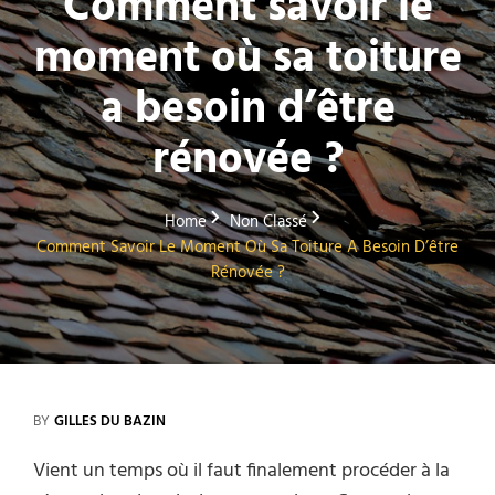
Comment savoir le
moment où sa toiture
a besoin d’être
rénovée ?
Home
Non Classé
Comment Savoir Le Moment Où Sa Toiture A Besoin D’être
Rénovée ?
BY
GILLES DU BAZIN
Vient un temps où il faut finalement procéder à la